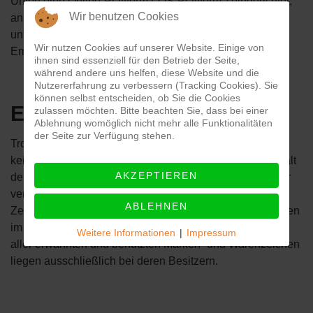
Union eine Online-Plattform (“OS-Plattform”) eingerichtet,
Wir benutzen Cookies
an die Sie sich wenden können. Die Plattform finden Sie
unter
https://ec.europa.eu/consumers/odr/
. Unsere
Wir nutzen Cookies auf unserer Website. Einige von
Emailadresse lautet:
info@kunzrasen.de
ihnen sind essenziell für den Betrieb der Seite,
während andere uns helfen, diese Website und die
Nutzererfahrung zu verbessern (Tracking Cookies). Sie
können selbst entscheiden, ob Sie die Cookies
Externe Links
zulassen möchten. Bitte beachten Sie, dass bei einer
Ablehnung womöglich nicht mehr alle Funktionalitäten
der Seite zur Verfügung stehen.
Trotz sorgfältiger inhaltlicher Kontrolle übernehmen wir
keine Haftung für die Inhalte externer Links. Für den Inhalt
AKZEPTIEREN
der verlinkten Seiten sind ausschließlich deren Betreiber
verantwortlich. Alle hier verwendeten Namen, Begriffe,
ABLEHNEN
Zeichen und Grafiken können Marken- oder Warenzeichen
im Besitze ihrer rechtlichen Eigentümer sein. Die Rechte
Weitere Informationen
|
Impressum
aller erwähnten und benutzten Marken- und Warenzeichen
liegen ausschließlich bei deren Besitzern.