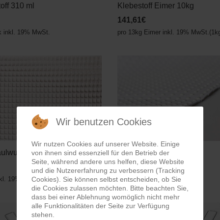
off 310 ml
Klebestoff Eimer 10kg
141,61€
k inkl. 19% MwSt.
pro 13kg Eimer inkl. 19% MwSt.(1k
Wir benutzen Cookies
Wir nutzen Cookies auf unserer Website. Einige
ulwurftuch
Noppentuch
von ihnen sind essenziell für den Betrieb der
Seite, während andere uns helfen, diese Website
11,89€
und die Nutzererfahrung zu verbessern (Tracking
nkl. 19% MwSt.
pro m² inkl. 19% MwSt.
Cookies). Sie können selbst entscheiden, ob Sie
die Cookies zulassen möchten. Bitte beachten Sie,
dass bei einer Ablehnung womöglich nicht mehr
alle Funktionalitäten der Seite zur Verfügung
stehen.