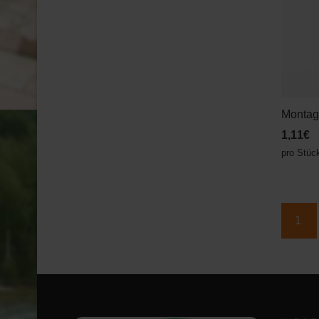
Montag
1,11€
pro Stüc
1