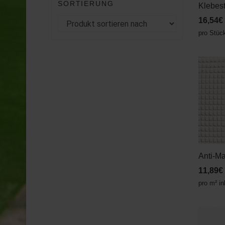
SORTIERUNG
Klebest
16,54€
pro Stüc
Anti-Ma
11,89€
pro m² i