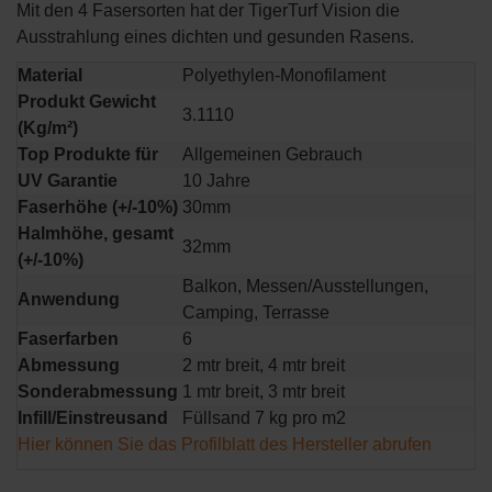
Mit den 4 Fasersorten hat der TigerTurf Vision die
Ausstrahlung eines dichten und gesunden Rasens.
Material
Polyethylen-Monofilament
Produkt Gewicht
3.1110
(Kg/m²)
Top Produkte für
Allgemeinen Gebrauch
UV Garantie
10 Jahre
Faserhöhe
(+/-10%)
30mm
Halmhöhe, gesamt
32mm
(+/-10%)
Balkon, Messen/Ausstellungen,
Anwendung
Camping, Terrasse
Faserfarben
6
Abmessung
2 mtr breit, 4 mtr breit
Sonderabmessung
1 mtr breit, 3 mtr breit
Infill/Einstreusand
Füllsand 7 kg pro m2
Hier können Sie das Profilblatt des Hersteller abrufen