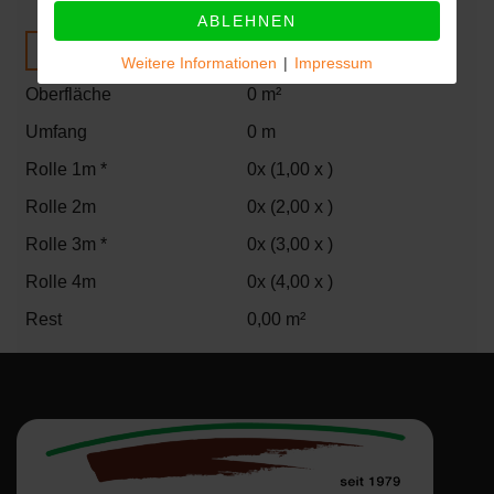
ABLEHNEN
PREIS BERECHNEN
Weitere Informationen
|
Impressum
Oberfläche
0 m²
Umfang
0 m
Rolle 1m *
0x (1,00 x )
Rolle 2m
0x (2,00 x )
Rolle 3m *
0x (3,00 x )
Rolle 4m
0x (4,00 x )
Rest
0,00 m²