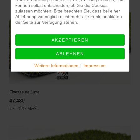
können selbst entscheiden, ob Sie die Cookies
zulassen möchten. Bitte beachten Sie, dass bei einer
Ablehnung womöglich nicht mehr alle Funktionalitäten
der Seite zur Verfügung stehen.
AKZEPTIEREN
ABLEHNEN
Weitere Informationen
|
Impressum
Finesse de Luxe
47,48€
inkl. 19% MwSt.