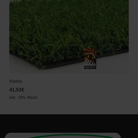
Martley
41,53€
inkl. 19% MwSt.