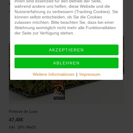
ihnen sind essenziell für den Betrieb der Seite,
43,91€
während andere uns helfen, diese Website und die
inkl. 19% MwSt.
Nutzererfahrung zu verbessern (Tracking Cookies). Sie
können selbst entscheiden, ob Sie die Cookies
zulassen möchten. Bitte beachten Sie, dass bei einer
Ablehnung womöglich nicht mehr alle Funktionalitäten
der Seite zur Verfügung stehen.
AKZEPTIEREN
ABLEHNEN
Weitere Informationen
|
Impressum
Finesse de Luxe
47,48€
inkl. 19% MwSt.