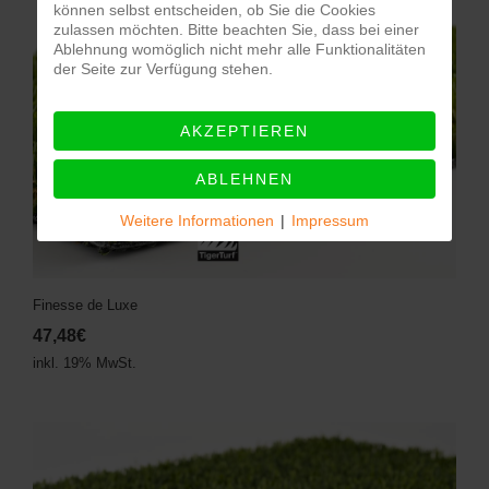
können selbst entscheiden, ob Sie die Cookies
zulassen möchten. Bitte beachten Sie, dass bei einer
Ablehnung womöglich nicht mehr alle Funktionalitäten
der Seite zur Verfügung stehen.
AKZEPTIEREN
ABLEHNEN
Weitere Informationen
|
Impressum
Finesse de Luxe
47,48€
inkl. 19% MwSt.